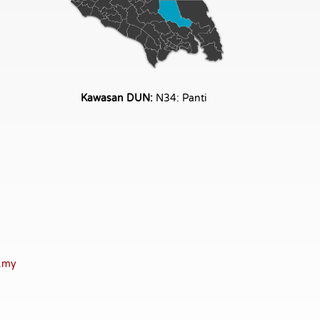
Kawasan DUN:
N34: Panti
v.my