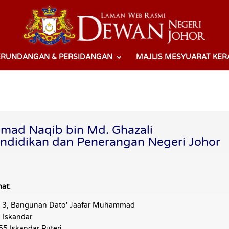
ERUNDANGAN & PERSIDANGAN
MAJLIS MESYUARAT KER
mad Naqib bin Md. Ghazali
ndidikan dan Penerangan Negeri Johor
at:
s 3, Bangunan Dato' Jaafar Muhammad
 Iskandar
5 Iskandar Puteri