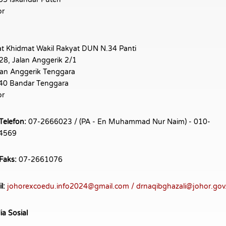
or
t Khidmat Wakil Rakyat DUN N.34 Panti
28, Jalan Anggerik 2/1
an Anggerik Tenggara
40 Bandar Tenggara
or
Telefon:
07-2666023 / (PA - En Muhammad Nur Naim) - 010-
4569
Faks:
07-2661076
l:
johorexcoedu.info2024@gmail.com / drnaqibghazali@johor.go
a Sosial