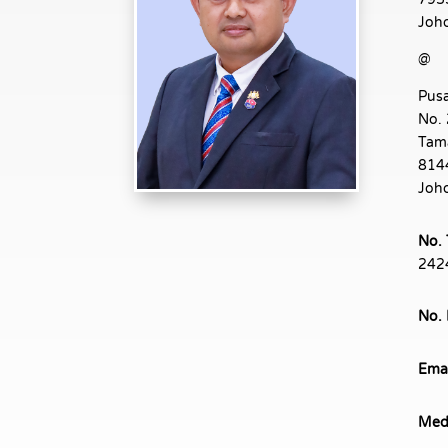
Joh
@
Pusa
No. 
Tam
814
Joh
No. 
242
No. 
Emai
Medi