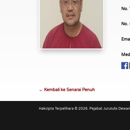
No. 
No. 
Emai
Medi
←
Kembali ke Senarai Penuh
Hakcipta Terpelihara © 2026. Pejabat Jurutulis Dewa