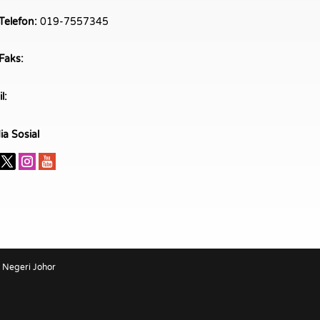
Telefon:
019-7557345
Faks:
l:
a Sosial
n Negeri Johor